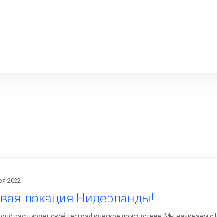
оя 2022
вая локация Нидерланды!
loud расширяет своё географическое присутствие. Мы начинаем с