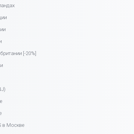
ландах
ции
нии
и
британии [-20%]
ии
и
NJ)
е
е
S в Москве