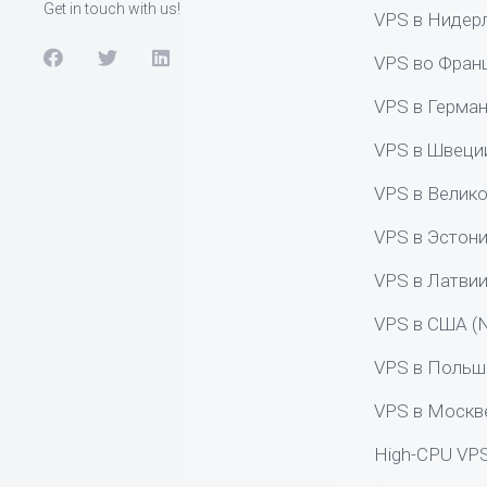
Get in touch with us!
VPS в Нидер
VPS во Фран
VPS в Герма
VPS в Швеци
VPS в Велико
VPS в Эстон
VPS в Латви
VPS в США (
VPS в Польш
VPS в Москв
High-CPU VP