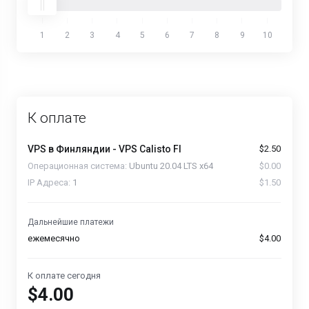
1
2
3
4
5
6
7
8
9
10
К оплате
VPS в Финляндии -
VPS Calisto FI
$2.50
Операционная система:
Ubuntu 20.04 LTS x64
$0.00
IP Адреса:
1
$1.50
Дальнейшие платежи
ежемесячно
$4.00
К оплате сегодня
$4.00